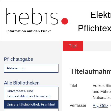
Elekt
Pflichte
Information auf den Punkt
Titel
Pflichtabgabe
Ablieferung
Titelaufnah
Alle Bibliotheken
Titel
Volkes St
Universitäts- und
und Führe
Landesbibliothek Darmstadt
Nationals
Universitätsbibliothek Frankfurt
Verfasser
Aly, Götz