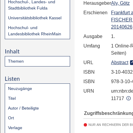
Hochschul-, Landes- und
Herausgeber
Aly, Götz
Stadtbibliothek Fulda
Erschienen
Frankfurt
Universitätsbibliothek Kassel
FISCHER 
20140626
Hochschul- und
Landesbibliothek RheinMain
Ausgabe
1.
Umfang
1 Online-
Inhalt
Seiten)
Themen
URL
Abstract
ISBN
3-10-4032
Listen
ISBN
978-3-10-
Neuzugänge
URN
urn:nbn:de
Titel
11717
Autor / Beteiligte
Zugriffsbeschränkun
Ort
NUR AN RECHNERN DER B
Verlage