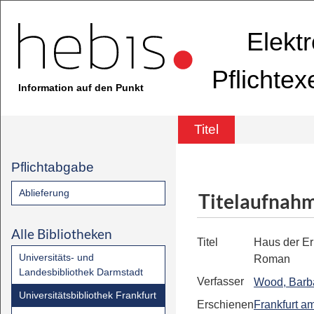
Elekt
Pflichte
Information auf den Punkt
Titel
Pflichtabgabe
Ablieferung
Titelaufnah
Alle Bibliotheken
Titel
Haus der E
Universitäts- und
Roman
Landesbibliothek Darmstadt
Verfasser
Wood, Barb
Universitätsbibliothek Frankfurt
Erschienen
Frankfurt a