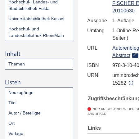
Hochschul-, Landes- und
FISCHER E
Stadtbibliothek Fulda
20100630
Universitätsbibliothek Kassel
Ausgabe
1. Auflage
Hochschul- und
Umfang
1 Online-Re
Landesbibliothek RheinMain
Seiten)
URL
Autorenbiog
Inhalt
Abstract
Themen
ISBN
978-3-10-4
URN
urn:nbn:de:h
Listen
15282
Neuzugänge
Zugriffsbeschränkun
Titel
NUR AN RECHNERN DER B
Autor / Beteiligte
ABRUFBAR
Ort
Links
Verlage