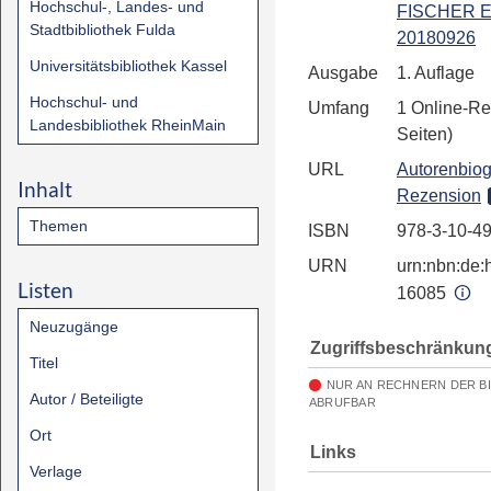
Hochschul-, Landes- und
FISCHER E
Stadtbibliothek Fulda
20180926
Universitätsbibliothek Kassel
Ausgabe
1. Auflage
Hochschul- und
Umfang
1 Online-Re
Landesbibliothek RheinMain
Seiten)
URL
Autorenbiog
Inhalt
Rezension
Themen
ISBN
978-3-10-4
URN
urn:nbn:de:h
Listen
16085
Neuzugänge
Zugriffsbeschränkun
Titel
NUR AN RECHNERN DER B
Autor / Beteiligte
ABRUFBAR
Ort
Links
Verlage