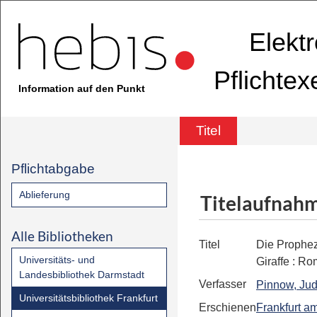
Elekt
Pflichte
Information auf den Punkt
Titel
Pflichtabgabe
Ablieferung
Titelaufnah
Alle Bibliotheken
Titel
Die Prophez
Universitäts- und
Giraffe
:
Ro
Landesbibliothek Darmstadt
Verfasser
Pinnow, Jud
Universitätsbibliothek Frankfurt
Erschienen
Frankfurt a