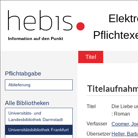
Elekt
Pflichte
Information auf den Punkt
Titel
Pflichtabgabe
Ablieferung
Titelaufnah
Alle Bibliotheken
Titel
Die Liebe u
Universitäts- und
:
Roman
Landesbibliothek Darmstadt
Verfasser
Coomer, Jo
Universitätsbibliothek Frankfurt
Übersetzer
Heller, Barb