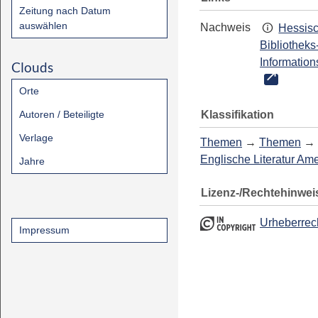
Zeitung nach Datum
auswählen
Nachweis
Hessis
Bibliotheks
Information
Clouds
Orte
Klassifikation
Autoren / Beteiligte
Verlage
Themen
→
Themen
→
Englische Literatur Am
Jahre
Lizenz-/Rechtehinwei
Urheberrec
Impressum