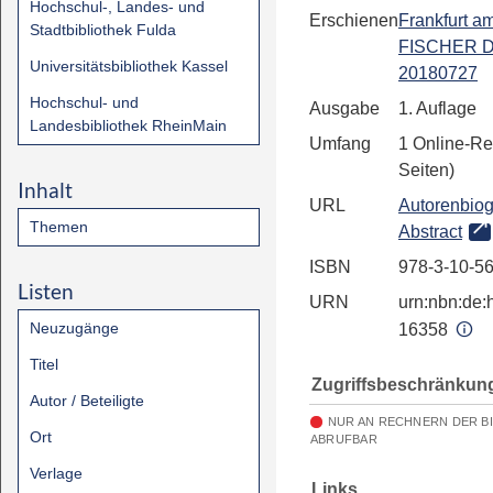
Hochschul-, Landes- und
Erschienen
Frankfurt a
Stadtbibliothek Fulda
FISCHER Di
Universitätsbibliothek Kassel
20180727
Hochschul- und
Ausgabe
1. Auflage
Landesbibliothek RheinMain
Umfang
1 Online-Re
Seiten)
Inhalt
URL
Autorenbiog
Themen
Abstract
ISBN
978-3-10-5
Listen
URN
urn:nbn:de:h
Neuzugänge
16358
Titel
Zugriffsbeschränkun
Autor / Beteiligte
NUR AN RECHNERN DER B
Ort
ABRUFBAR
Verlage
Links