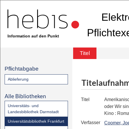
Elekt
Pflichte
Information auf den Punkt
Titel
Pflichtabgabe
Ablieferung
Titelaufnah
Alle Bibliotheken
Titel
Amerikanis
Universitäts- und
oder Wir sin
Landesbibliothek Darmstadt
Kino
:
Rom
Universitätsbibliothek Frankfurt
Verfasser
Coomer, Jo