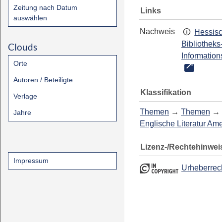
Zeitung nach Datum
Links
auswählen
Nachweis
Hessis
Bibliotheks
Clouds
Information
Orte
Autoren / Beteiligte
Klassifikation
Verlage
Themen
→
Themen
→
Jahre
Englische Literatur Am
Lizenz-/Rechtehinwei
Impressum
Urheberrec