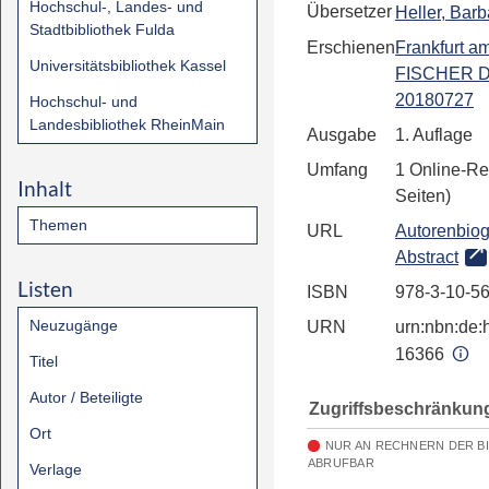
Hochschul-, Landes- und
Übersetzer
Heller, Barb
Stadtbibliothek Fulda
Erschienen
Frankfurt a
Universitätsbibliothek Kassel
FISCHER Di
20180727
Hochschul- und
Landesbibliothek RheinMain
Ausgabe
1. Auflage
Umfang
1 Online-Re
Inhalt
Seiten)
Themen
URL
Autorenbiog
Abstract
Listen
ISBN
978-3-10-5
Neuzugänge
URN
urn:nbn:de:h
16366
Titel
Autor / Beteiligte
Zugriffsbeschränkun
Ort
NUR AN RECHNERN DER B
ABRUFBAR
Verlage