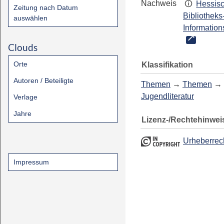
Nachweis
Hessis
Zeitung nach Datum
Bibliotheks
auswählen
Information
Clouds
Orte
Klassifikation
Autoren / Beteiligte
Themen
→
Themen
→
Jugendliteratur
Verlage
Jahre
Lizenz-/Rechtehinwei
Urheberrec
Impressum