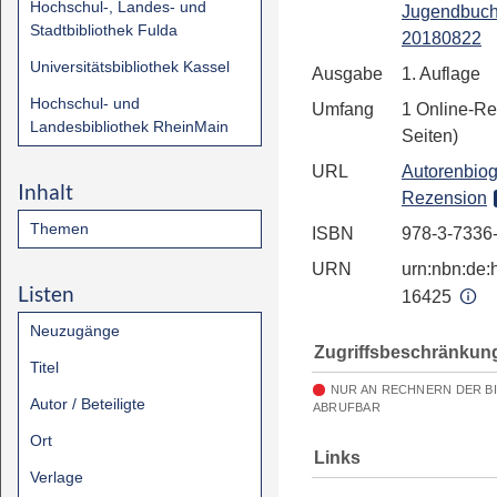
Hochschul-, Landes- und
Jugendbuch
Stadtbibliothek Fulda
20180822
Universitätsbibliothek Kassel
Ausgabe
1. Auflage
Hochschul- und
Umfang
1 Online-Re
Landesbibliothek RheinMain
Seiten)
URL
Autorenbiog
Inhalt
Rezension
Themen
ISBN
978-3-7336
URN
urn:nbn:de:h
Listen
16425
Neuzugänge
Zugriffsbeschränkun
Titel
NUR AN RECHNERN DER B
Autor / Beteiligte
ABRUFBAR
Ort
Links
Verlage