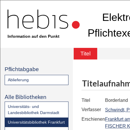
Elekt
Pflichte
Information auf den Punkt
Titel
Pflichtabgabe
Ablieferung
Titelaufnah
Alle Bibliotheken
Titel
Borderland
Universitäts- und
Verfasser
Schwindt, P
Landesbibliothek Darmstadt
Erschienen
Frankfurt a
Universitätsbibliothek Frankfurt
FISCHER Ki