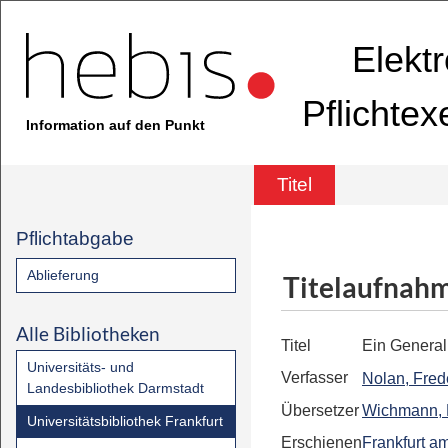
Elekt
Pflichte
Information auf den Punkt
Titel
Pflichtabgabe
Ablieferung
Titelaufnah
Alle Bibliotheken
Titel
Ein General
Universitäts- und
Verfasser
Nolan, Fred
Landesbibliothek Darmstadt
Übersetzer
Wichmann, 
Universitätsbibliothek Frankfurt
Erschienen
Frankfurt a