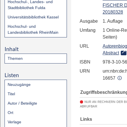
Hochschul-, Landes- und
FISCHER Di
Stadtbibliothek Fulda
20180328
Universitätsbibliothek Kassel
Ausgabe
1. Auflage
Hochschul- und
Umfang
1 Online-Re
Landesbibliothek RheinMain
Seiten)
URL
Autorenbiog
Inhalt
Abstract
Themen
ISBN
978-3-10-5
URN
urn:nbn:de:h
Listen
16657
Neuzugänge
Zugriffsbeschränkun
Titel
NUR AN RECHNERN DER B
Autor / Beteiligte
ABRUFBAR
Ort
Links
Verlage