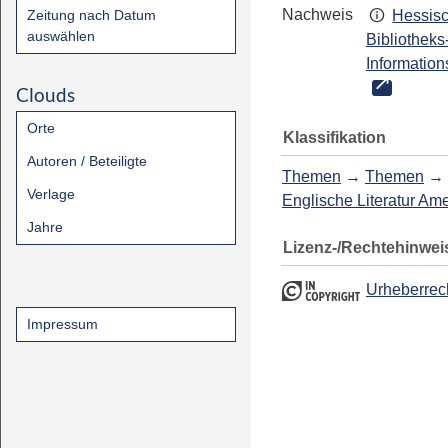
Nachweis
Zeitung nach Datum
Hessis
auswählen
Bibliotheks
Information
Clouds
Orte
Klassifikation
Autoren / Beteiligte
Themen
→
Themen
→
Verlage
Englische Literatur Am
Jahre
Lizenz-/Rechtehinwei
Urheberrec
Impressum