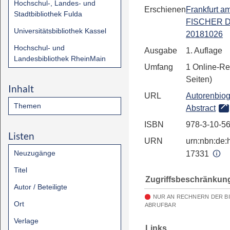
Hochschul-, Landes- und
Erschienen
Frankfurt a
Stadtbibliothek Fulda
FISCHER Di
Universitätsbibliothek Kassel
20181026
Hochschul- und
Ausgabe
1. Auflage
Landesbibliothek RheinMain
Umfang
1 Online-Re
Seiten)
Inhalt
URL
Autorenbiog
Themen
Abstract
ISBN
978-3-10-5
Listen
URN
urn:nbn:de:h
Neuzugänge
17331
Titel
Zugriffsbeschränkun
Autor / Beteiligte
NUR AN RECHNERN DER B
Ort
ABRUFBAR
Verlage
Links