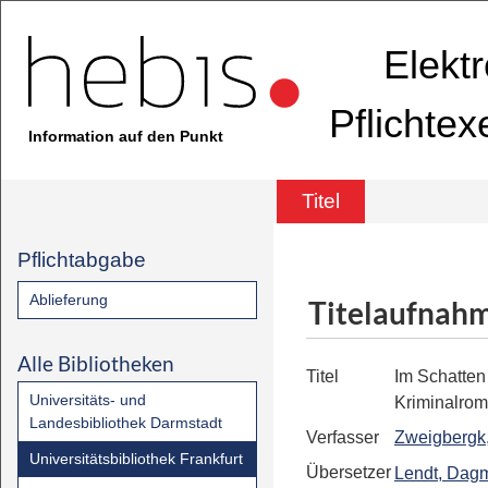
Elekt
Pflichte
Information auf den Punkt
Titel
Pflichtabgabe
Ablieferung
Titelaufnah
Alle Bibliotheken
Titel
Im Schatten
Universitäts- und
Kriminalro
Landesbibliothek Darmstadt
Verfasser
Zweigbergk
Universitätsbibliothek Frankfurt
Übersetzer
Lendt, Dag