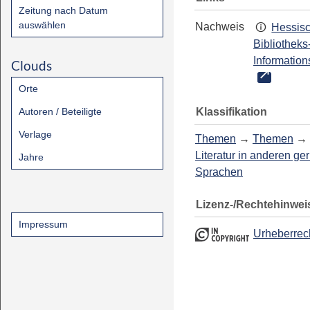
Zeitung nach Datum
auswählen
Nachweis
Hessis
Bibliotheks
Information
Clouds
Orte
Klassifikation
Autoren / Beteiligte
Verlage
Themen
→
Themen
→
Literatur in anderen g
Jahre
Sprachen
Lizenz-/Rechtehinwei
Impressum
Urheberrec