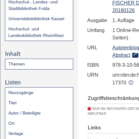
Hochschul-, Landes- und
FISCHER Di
Stadtbibliothek Fulda
20180126
Universitätsbibliothek Kassel
Ausgabe
1. Auflage
Hochschul- und
Umfang
1 Online-Re
Landesbibliothek RheinMain
Seiten)
URL
Autorenbiog
Inhalt
Abstract
Themen
ISBN
978-3-10-5
URN
urn:nbn:de:h
Listen
17370
Neuzugänge
Zugriffsbeschränkun
Titel
NUR AN RECHNERN DER B
Autor / Beteiligte
ABRUFBAR
Ort
Links
Verlage