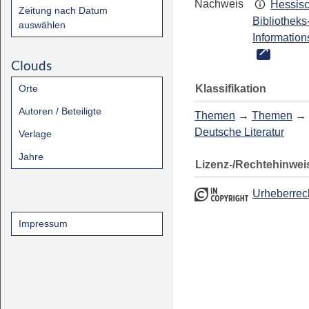
Nachweis
Hessis
Zeitung nach Datum
Bibliotheks
auswählen
Information
Clouds
Klassifikation
Orte
Autoren / Beteiligte
Themen
→
Themen
→
Deutsche Literatur
Verlage
Jahre
Lizenz-/Rechtehinwei
Urheberrec
Impressum