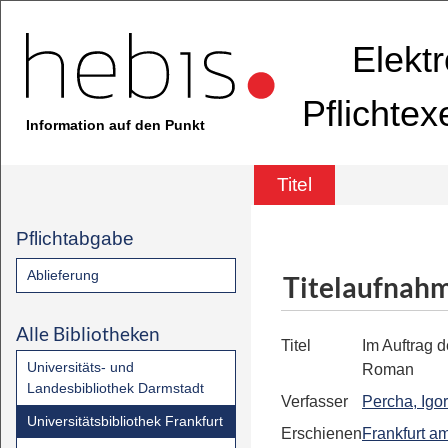
Elekt
Pflichte
Information auf den Punkt
Titel
Pflichtabgabe
Ablieferung
Titelaufnah
Alle Bibliotheken
Titel
Im Auftrag d
Universitäts- und
Roman
Landesbibliothek Darmstadt
Verfasser
Percha, Igor
Universitätsbibliothek Frankfurt
Erschienen
Frankfurt a