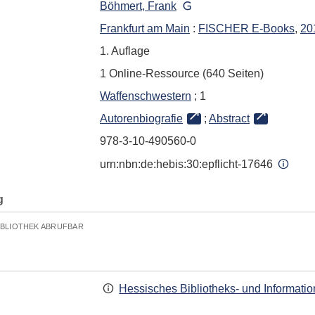
Böhmert, Frank
Frankfurt am Main
:
FISCHER E-Books
,
20
1. Auflage
1 Online-Ressource (640 Seiten)
Waffenschwestern
; 1
Autorenbiografie
;
Abstract
978-3-10-490560-0
urn:nbn:de:hebis:30:epflicht-17646
g
IBLIOTHEK ABRUFBAR
Hessisches Bibliotheks- und Informati