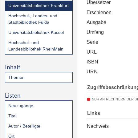
Übersetzer
Universitätsbibliothek Frankfurt
Erschienen
Hochschul-, Landes- und
Stadtbibliothek Fulda
Ausgabe
Umfang
Universitätsbibliothek Kassel
Serie
Hochschul- und
Landesbibliothek RheinMain
URL
ISBN
Inhalt
URN
Themen
Zugriffsbeschränkun
Listen
NUR AN RECHNERN DER B
Neuzugänge
Links
Titel
Autor / Beteiligte
Nachweis
Ort