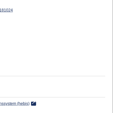
181024
onssystem (hebis)