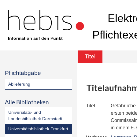
Elekt
Pflichte
Information auf den Punkt
Titel
Pflichtabgabe
Ablieferung
Titelaufnah
Alle Bibliotheken
Titel
Gefährliche
Universitäts- und
ersten beide
Landesbibliothek Darmstadt
Commissaire
in einem E
Universitätsbibliothek Frankfurt