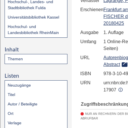
Verfasser
Lagrange, P
Hochschul-, Landes- und
Stadtbibliothek Fulda
Erschienen
Frankfurt a
FISCHER d
Universitätsbibliothek Kassel
20180425
Hochschul- und
Ausgabe
1. Auflage
Landesbibliothek RheinMain
Umfang
1 Online-Re
Inhalt
Seiten)
URL
Autorenbiog
Themen
Abstract
ISBN
978-3-10-4
Listen
URN
urn:nbn:de:h
Neuzugänge
17907
Titel
Zugriffsbeschränkun
Autor / Beteiligte
Ort
NUR AN RECHNERN DER B
ABRUFBAR
Verlage