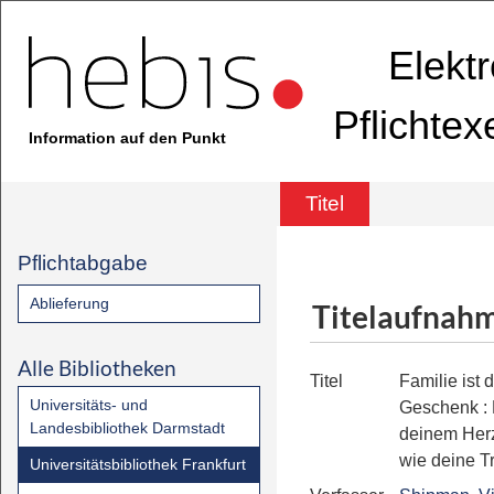
Elekt
Pflichte
Information auf den Punkt
Titel
Pflichtabgabe
Ablieferung
Titelaufnah
Alle Bibliotheken
Titel
Familie ist 
Universitäts- und
Geschenk
:
Landesbibliothek Darmstadt
deinem Her
wie deine 
Universitätsbibliothek Frankfurt