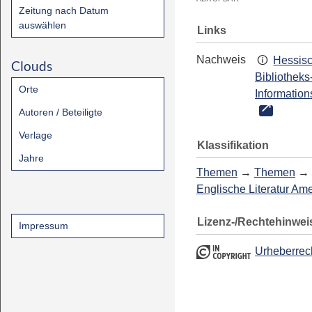
Zeitung nach Datum
auswählen
Links
Nachweis
Hessis
Clouds
Bibliotheks
Orte
Information
Autoren / Beteiligte
Verlage
Klassifikation
Jahre
Themen
→
Themen
→
Englische Literatur Am
Lizenz-/Rechtehinwei
Impressum
Urheberrec