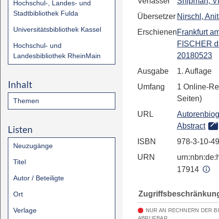
Verfasser
Shipman, Vi
Hochschul-, Landes- und
Stadtbibliothek Fulda
Übersetzer
Nirschl, Ani
Universitätsbibliothek Kassel
Erschienen
Frankfurt a
FISCHER d
Hochschul- und
20180523
Landesbibliothek RheinMain
Ausgabe
1. Auflage
Inhalt
Umfang
1 Online-Re
Seiten)
Themen
URL
Autorenbiog
Abstract
Listen
ISBN
978-3-10-4
Neuzugänge
URN
urn:nbn:de:h
Titel
17914
Autor / Beteiligte
Zugriffsbeschränkun
Ort
Verlage
NUR AN RECHNERN DER B
ABRUFBAR