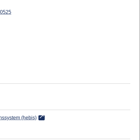
0525
onssystem (hebis)