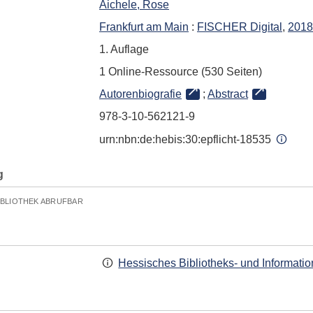
Aichele, Rose
Frankfurt am Main
:
FISCHER Digital
,
2018
1. Auflage
1 Online-Ressource (530 Seiten)
Autorenbiografie
;
Abstract
978-3-10-562121-9
urn:nbn:de:hebis:30:epflicht-18535
g
IBLIOTHEK ABRUFBAR
Hessisches Bibliotheks- und Informati