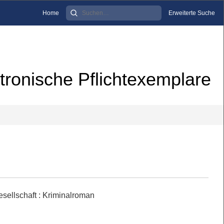
Home
Erweiterte Suche
tronische Pflichtexemplare
esellschaft
:
Kriminalroman