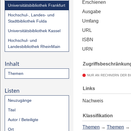
Erschienen
Universitätsbibliothek Frankfurt
Ausgabe
Hochschul-, Landes- und
Umfang
Stadtbibliothek Fulda
URL
Universitätsbibliothek Kassel
ISBN
Hochschul- und
Landesbibliothek RheinMain
URN
Inhalt
Zugriffsbeschränkun
Themen
NUR AN RECHNERN DER B
Links
Listen
Neuzugänge
Nachweis
Titel
Klassifikation
Autor / Beteiligte
Themen
→
Themen
→
Ort