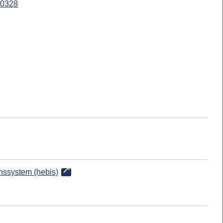
0328
onssystem (hebis)