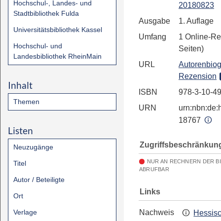
Hochschul-, Landes- und
20180823
Stadtbibliothek Fulda
Ausgabe
1. Auflage
Universitätsbibliothek Kassel
Umfang
1 Online-Re
Hochschul- und
Seiten)
Landesbibliothek RheinMain
URL
Autorenbiog
Rezension
Inhalt
ISBN
978-3-10-4
Themen
URN
urn:nbn:de:h
18767
Listen
Zugriffsbeschränkun
Neuzugänge
NUR AN RECHNERN DER B
Titel
ABRUFBAR
Autor / Beteiligte
Links
Ort
Verlage
Nachweis
Hessis