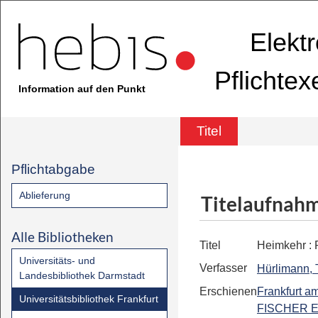
Elekt
Pflichte
Information auf den Punkt
Titel
Pflichtabgabe
Ablieferung
Titelaufnah
Alle Bibliotheken
Titel
Heimkehr
:
Universitäts- und
Verfasser
Hürlimann,
Landesbibliothek Darmstadt
Erschienen
Frankfurt a
Universitätsbibliothek Frankfurt
FISCHER E