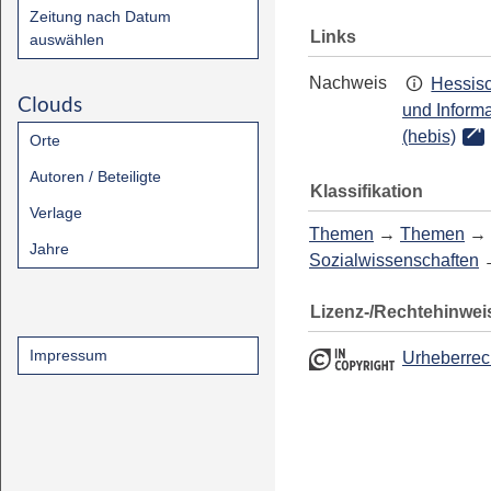
Zeitung nach Datum
Links
auswählen
Nachweis
Hessisc
Clouds
und Inform
(hebis)
Orte
Autoren / Beteiligte
Klassifikation
Verlage
Themen
→
Themen
→
Jahre
Sozialwissenschaften
Lizenz-/Rechtehinwei
Impressum
Urheberrec