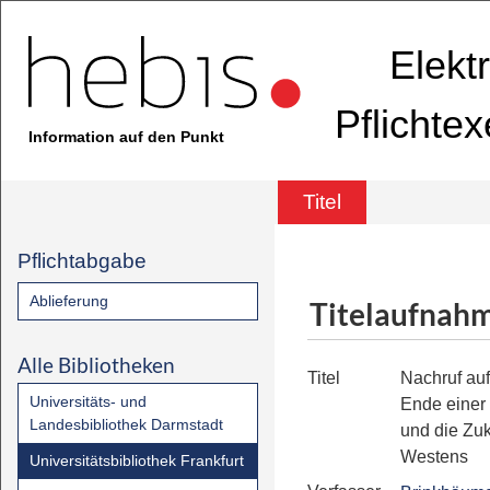
Elekt
Pflichte
Information auf den Punkt
Titel
Pflichtabgabe
Ablieferung
Titelaufnah
Alle Bibliotheken
Titel
Nachruf au
Universitäts- und
Ende einer
Landesbibliothek Darmstadt
und die Zuk
Westens
Universitätsbibliothek Frankfurt