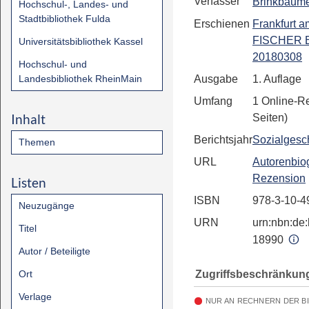
Verfasser
Brinkbäume
Hochschul-, Landes- und
Stadtbibliothek Fulda
Erschienen
Frankfurt 
FISCHER 
Universitätsbibliothek Kassel
20180308
Hochschul- und
Landesbibliothek RheinMain
Ausgabe
1. Auflage
Umfang
1 Online-R
Inhalt
Seiten)
Berichtsjahr
Sozialgesc
Themen
URL
Autorenbiog
Rezension
Listen
ISBN
978-3-10-4
Neuzugänge
URN
urn:nbn:de:
Titel
18990
Autor / Beteiligte
Zugriffsbeschränkun
Ort
Verlage
NUR AN RECHNERN DER B