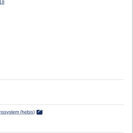
18
onssystem (hebis)