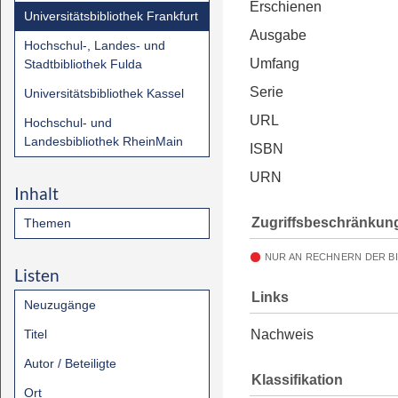
Erschienen
Universitätsbibliothek Frankfurt
Ausgabe
Hochschul-, Landes- und
Umfang
Stadtbibliothek Fulda
Serie
Universitätsbibliothek Kassel
URL
Hochschul- und
Landesbibliothek RheinMain
ISBN
URN
Inhalt
Zugriffsbeschränkun
Themen
NUR AN RECHNERN DER B
Listen
Links
Neuzugänge
Titel
Nachweis
Autor / Beteiligte
Klassifikation
Ort