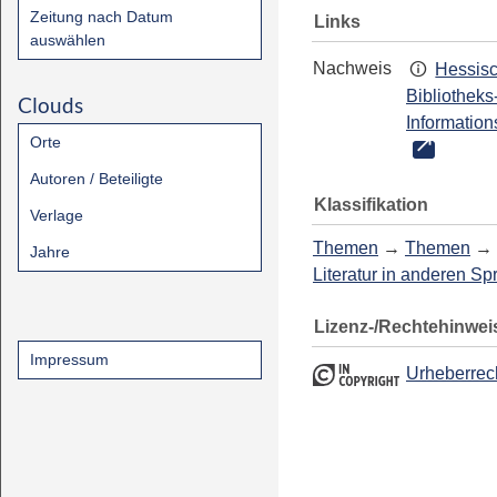
Zeitung nach Datum
Links
auswählen
Nachweis
Hessis
Bibliotheks
Clouds
Information
Orte
Autoren / Beteiligte
Klassifikation
Verlage
Themen
→
Themen
→
Jahre
Literatur in anderen S
Lizenz-/Rechtehinwei
Impressum
Urheberrec