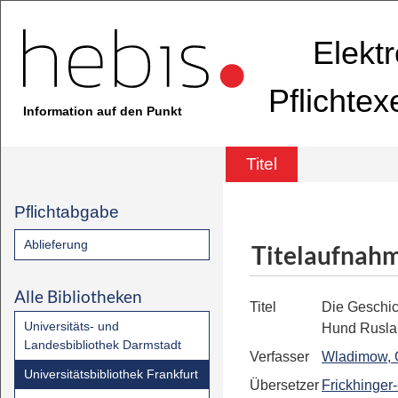
Elekt
Pflichte
Information auf den Punkt
Titel
Pflichtabgabe
Ablieferung
Titelaufnah
Alle Bibliotheken
Titel
Die Geschic
Universitäts- und
Hund Rusla
Landesbibliothek Darmstadt
Verfasser
Wladimow, 
Universitätsbibliothek Frankfurt
Übersetzer
Frickhinger