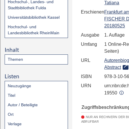
Hochschul-, Landes- und
Tatiana
Stadtbibliothek Fulda
Erschienen
Frankfurt a
Universitätsbibliothek Kassel
FISCHER Di
20180525
Hochschul- und
Landesbibliothek RheinMain
Ausgabe
1. Auflage
Umfang
1 Online-Re
Inhalt
Seiten)
Themen
URL
Autorenbiog
Abstract
Listen
ISBN
978-3-10-5
URN
urn:nbn:de:h
Neuzugänge
19550
Titel
Autor / Beteiligte
Zugriffsbeschränkun
Ort
NUR AN RECHNERN DER B
ABRUFBAR
Verlage