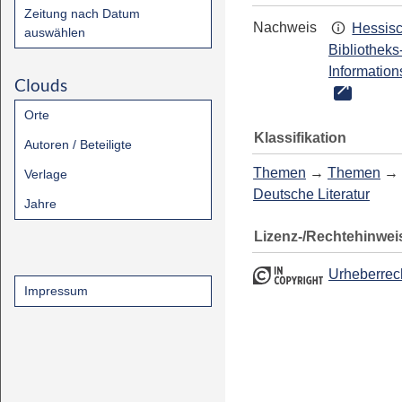
Zeitung nach Datum
Nachweis
Hessis
auswählen
Bibliotheks
Information
Clouds
Orte
Klassifikation
Autoren / Beteiligte
Themen
→
Themen
→
Verlage
Deutsche Literatur
Jahre
Lizenz-/Rechtehinwei
Urheberrec
Impressum