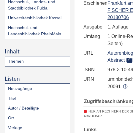
Hochschul-, Landes- und
Erschienen
Frankfurt a
Stadtbibliothek Fulda
FISCHER E
20180706
Universitätsbibliothek Kassel
Ausgabe
1. Auflage
Hochschul- und
Landesbibliothek RheinMain
Umfang
1 Online-Re
Seiten)
Inhalt
URL
Autorenbiog
Abstract
Themen
ISBN
978-3-10-4
Listen
URN
urn:nbn:de:h
20091
Neuzugänge
Titel
Zugriffsbeschränkun
Autor / Beteiligte
NUR AN RECHNERN DER B
ABRUFBAR
Ort
Verlage
Links