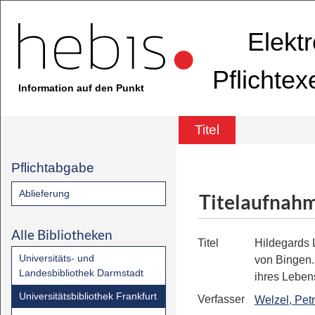
Elekt
Pflichte
Information auf den Punkt
Titel
Pflichtabgabe
Ablieferung
Titelaufnah
Alle Bibliotheken
Titel
Hildegards 
Universitäts- und
von Bingen
Landesbibliothek Darmstadt
ihres Leben
Universitätsbibliothek Frankfurt
Verfasser
Welzel, Pet