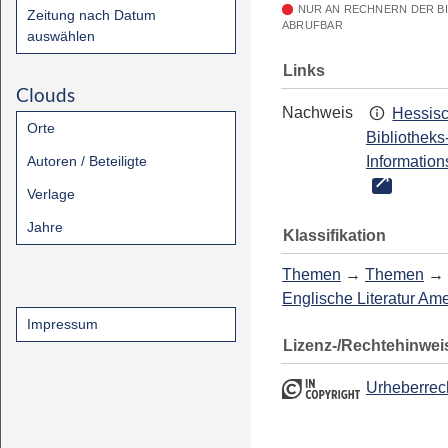
NUR AN RECHNERN DER B
Zeitung nach Datum
ABRUFBAR
auswählen
Links
Clouds
Nachweis
Hessis
Orte
Bibliotheks
Autoren / Beteiligte
Information
Verlage
Jahre
Klassifikation
Themen
→
Themen
→
Englische Literatur Am
Impressum
Lizenz-/Rechtehinwei
Urheberrec