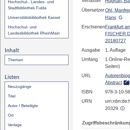
Verfasser
Hughart, Ba
Hochschul-, Landes- und
Stadtbibliothek Fulda
Übersetzer
Ohl, Manfre
Universitätsbibliothek Kassel
Hans
Erschienen
Frankfurt a
Hochschul- und
Landesbibliothek RheinMain
FISCHER Di
20180727
Inhalt
Ausgabe
1. Auflage
Umfang
1 Online-Re
Themen
Seiten)
URL
Autorenbiog
Listen
Abstract
Neuzugänge
ISBN
978-3-10-5
Titel
URN
urn:nbn:de:h
Autor / Beteiligte
20329
Ort
Zugriffsbeschränkun
Verlage