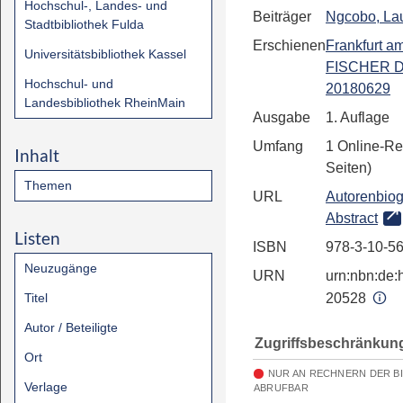
Hochschul-, Landes- und
Beiträger
Ngcobo, Lau
Stadtbibliothek Fulda
Erschienen
Frankfurt a
Universitätsbibliothek Kassel
FISCHER Di
Hochschul- und
20180629
Landesbibliothek RheinMain
Ausgabe
1. Auflage
Umfang
1 Online-Re
Inhalt
Seiten)
Themen
URL
Autorenbiog
Abstract
Listen
ISBN
978-3-10-5
Neuzugänge
URN
urn:nbn:de:h
Titel
20528
Autor / Beteiligte
Zugriffsbeschränkun
Ort
NUR AN RECHNERN DER B
Verlage
ABRUFBAR