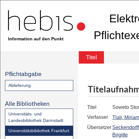
Elekt
Pflichte
Information auf den Punkt
Titel
Pflichtabgabe
Ablieferung
Titelaufnah
Alle Bibliotheken
Titel
Soweto Stor
Universitäts- und
Verfasser
Tlali, Miria
Landesbibliothek Darmstadt
Übersetzer
Seckendorff
Universitätsbibliothek Frankfurt
Brigitte