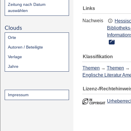
Zeitung nach Datum
Links
auswählen
Nachweis
Hessis
Clouds
Bibliotheks
Information
Orte
Autoren / Beteiligte
Klassifikation
Verlage
Jahre
Themen
→
Themen
→
Englische Literatur Am
Lizenz-/Rechtehinwei
Impressum
Urheberrec