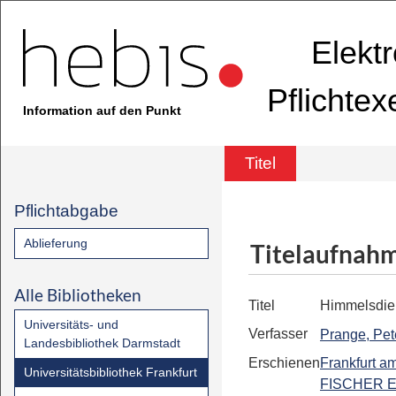
Elekt
Pflichte
Information auf den Punkt
Titel
Pflichtabgabe
Ablieferung
Titelaufnah
Alle Bibliotheken
Titel
Himmelsdie
Universitäts- und
Verfasser
Prange, Pet
Landesbibliothek Darmstadt
Erschienen
Frankfurt a
Universitätsbibliothek Frankfurt
FISCHER E