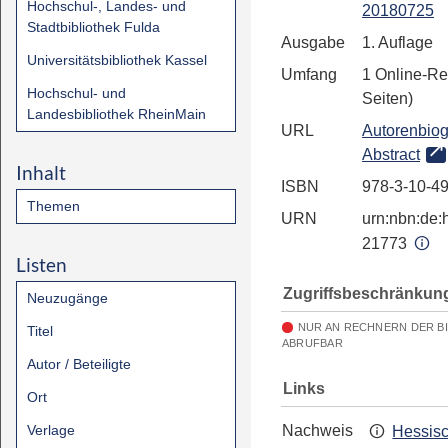
Hochschul-, Landes- und
20180725
Stadtbibliothek Fulda
Ausgabe
1. Auflage
Universitätsbibliothek Kassel
Umfang
1 Online-Re
Hochschul- und
Seiten)
Landesbibliothek RheinMain
URL
Autorenbiog
Abstract
Inhalt
ISBN
978-3-10-4
Themen
URN
urn:nbn:de:h
21773
Listen
Zugriffsbeschränkun
Neuzugänge
NUR AN RECHNERN DER B
Titel
ABRUFBAR
Autor / Beteiligte
Links
Ort
Verlage
Nachweis
Hessis