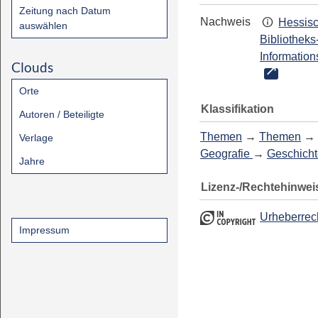
Zeitung nach Datum
Nachweis
Hessis
auswählen
Bibliotheks
Information
Clouds
Orte
Klassifikation
Autoren / Beteiligte
Themen
→
Themen
→
Verlage
Geografie
→
Geschicht
Jahre
Lizenz-/Rechtehinwei
Urheberrec
Impressum