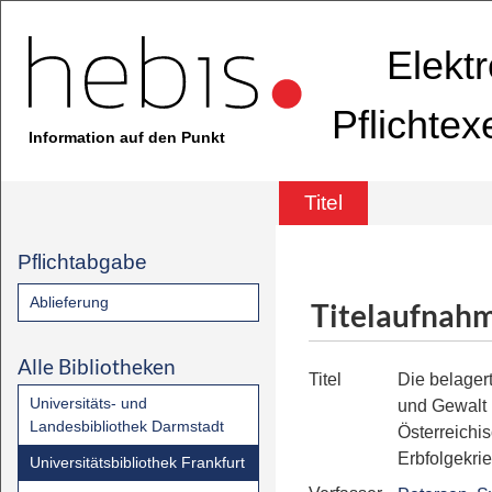
Elekt
Pflichte
Information auf den Punkt
Titel
Pflichtabgabe
Ablieferung
Titelaufnah
Alle Bibliotheken
Titel
Die belager
Universitäts- und
und Gewalt
Landesbibliothek Darmstadt
Österreichi
Erbfolgekri
Universitätsbibliothek Frankfurt