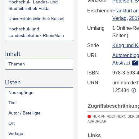
Verfasser
Petersen, S
Hochschul-, Landes- und
Stadtbibliothek Fulda
Erschienen
Frankfurt a
Verlag
,
201
Universitätsbibliothek Kassel
Umfang
1 Online-Re
Hochschul- und
Landesbibliothek RheinMain
Seiten)
Serie
Krieg und Ko
Inhalt
URL
Autorenbiog
Abstract
Themen
ISBN
978-3-593-
Listen
URN
urn:nbn:de:h
125434
Neuzugänge
Titel
Zugriffsbeschränkun
Autor / Beteiligte
NUR AN RECHNERN DER B
ABRUFBAR
Ort
Verlage
Links