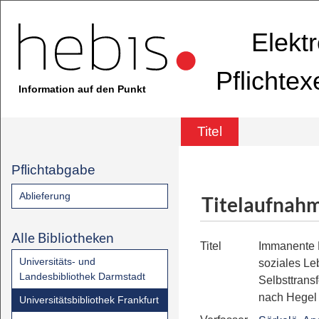
Elekt
Pflichte
Information auf den Punkt
Titel
Pflichtabgabe
Ablieferung
Titelaufnah
Alle Bibliotheken
Titel
Immanente K
Universitäts- und
soziales Le
Landesbibliothek Darmstadt
Selbsttrans
nach Hegel
Universitätsbibliothek Frankfurt