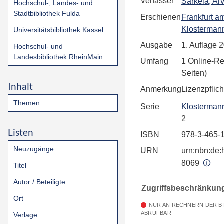
Verfasser
Särkelä, Arv
Hochschul-, Landes- und
Stadtbibliothek Fulda
Erschienen
Frankfurt a
Klosterma
Universitätsbibliothek Kassel
Ausgabe
1. Auflage 
Hochschul- und
Landesbibliothek RheinMain
Umfang
1 Online-R
Seiten)
Inhalt
Anmerkung
Lizenzpflich
Themen
Serie
Klosterman
2
Listen
ISBN
978-3-465-
Neuzugänge
URN
urn:nbn:de:h
8069
Titel
Autor / Beteiligte
Zugriffsbeschränkun
Ort
NUR AN RECHNERN DER B
ABRUFBAR
Verlage