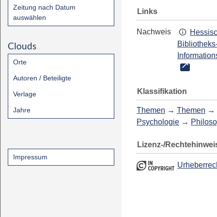
Zeitung nach Datum
Links
auswählen
Nachweis
Hessis
Bibliotheks
Clouds
Information
Orte
Autoren / Beteiligte
Klassifikation
Verlage
Jahre
Themen
→
Themen
→
Psychologie
→
Philos
Lizenz-/Rechtehinwei
Impressum
Urheberrec