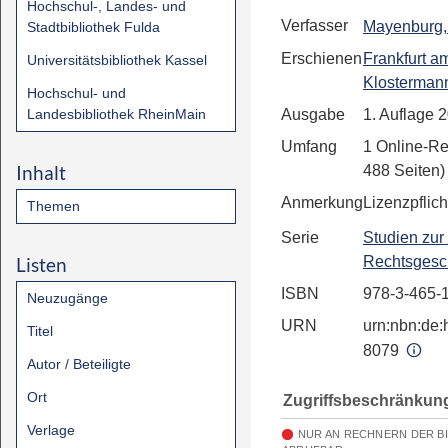
Hochschul-, Landes- und
Verfasser
Mayenburg,
Stadtbibliothek Fulda
Erschienen
Frankfurt a
Universitätsbibliothek Kassel
Klosterma
Hochschul- und
Landesbibliothek RheinMain
Ausgabe
1. Auflage 
Umfang
1 Online-Re
Inhalt
488 Seiten)
Anmerkung
Lizenzpflich
Themen
Serie
Studien zur
Listen
Rechtsgesc
ISBN
978-3-465-
Neuzugänge
URN
urn:nbn:de:h
Titel
8079
Autor / Beteiligte
Ort
Zugriffsbeschränkun
Verlage
NUR AN RECHNERN DER B