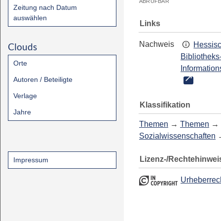
ABRUFBAR
Zeitung nach Datum
auswählen
Links
Nachweis
Hessis
Clouds
Bibliotheks
Orte
Information
Autoren / Beteiligte
Verlage
Klassifikation
Jahre
Themen
→
Themen
→
Sozialwissenschaften
Lizenz-/Rechtehinwei
Impressum
Urheberrec