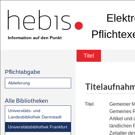
Elekt
Pflichte
Information auf den Punkt
Titel
Pflichtabgabe
Ablieferung
Titelaufnah
Alle Bibliotheken
Titel
Gemeiner 
Universitäts- und
Gemeines R
Landesbibliothek Darmstadt
Artikel und
ländlichen
Universitätsbibliothek Frankfurt
Zeitalter d