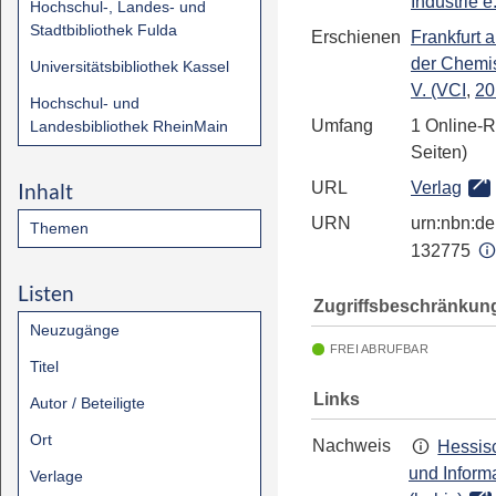
Industrie e.
Hochschul-, Landes- und
Stadtbibliothek Fulda
Erschienen
Frankfurt 
der Chemis
Universitätsbibliothek Kassel
V. (VCI
,
20
Hochschul- und
Umfang
1 Online-R
Landesbibliothek RheinMain
Seiten)
Inhalt
URL
Verlag
URN
urn:nbn:de:
Themen
132775
Listen
Zugriffsbeschränkun
Neuzugänge
FREI ABRUFBAR
Titel
Links
Autor / Beteiligte
Ort
Nachweis
Hessisc
und Inform
Verlage