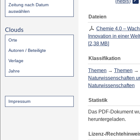
(hebis)
Zeitung nach Datum
auswählen
Dateien
Clouds
Chemie 4.0 – Wach
Innovation in einer We
Orte
[
2,38 MB
]
Autoren / Beteiligte
Klassifikation
Verlage
Themen
→
Themen
→
Jahre
Naturwissenschaften u
Naturwissenschaften
Statistik
Impressum
Das PDF-Dokument w
heruntergeladen.
Lizenz-/Rechtehinwei