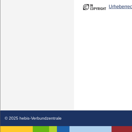
Urheberrec
© 2025 hebis-Verbundzentrale