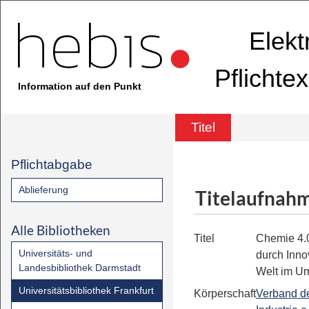
Elekt
Pflichte
Information auf den Punkt
Titel
Pflichtabgabe
Ablieferung
Titelaufnah
Alle Bibliotheken
Titel
Chemie 4.
Universitäts- und
durch Innov
Landesbibliothek Darmstadt
Welt im U
Universitätsbibliothek Frankfurt
Körperschaft
Verband d