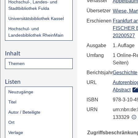
Verfasser
Appelbaum
Hochschul-, Landes- und
Stadtbibliothek Fulda
Übersetzer
Wiese, Mar
Universitätsbibliothek Kassel
Erschienen
Frankfurt 
FISCHER 
Hochschul- und
Landesbibliothek RheinMain
20200527
Ausgabe
1. Auflage
Inhalt
Umfang
1 Online-R
Seiten)
Themen
Berichtsjahr
Geschichte
Listen
URL
Autorenbiog
Abstract
Neuzugänge
ISBN
978-3-10-4
Titel
URN
urn:nbn:de:
Autor / Beteiligte
133329
Ort
Zugriffsbeschränkun
Verlage