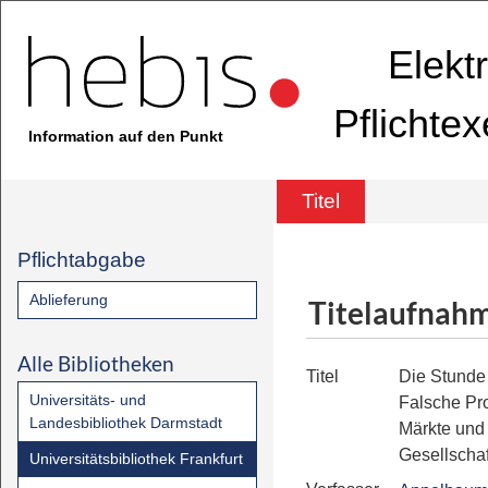
Elekt
Pflichte
Information auf den Punkt
Titel
Pflichtabgabe
Ablieferung
Titelaufnah
Alle Bibliotheken
Titel
Die Stund
Universitäts- und
Falsche Pro
Landesbibliothek Darmstadt
Märkte und 
Gesellschaf
Universitätsbibliothek Frankfurt