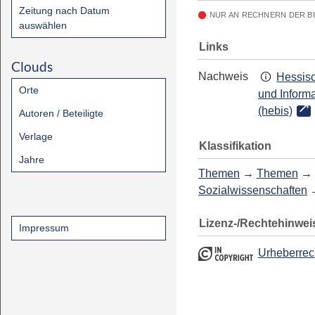
Zeitung nach Datum
NUR AN RECHNERN DER B
auswählen
Links
Clouds
Nachweis
Hessisc
Orte
und Inform
(hebis)
Autoren / Beteiligte
Verlage
Klassifikation
Jahre
Themen
→
Themen
→
Sozialwissenschaften
Lizenz-/Rechtehinwei
Impressum
Urheberrec