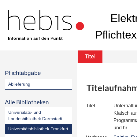
Elekt
Pflichte
Information auf den Punkt
Titel
Pflichtabgabe
Ablieferung
Titelaufnah
Alle Bibliotheken
Titel
Unterhaltu
Universitäts- und
Klatsch a
Landesbibliothek Darmstadt
Programma
und hr
Universitätsbibliothek Frankfurt