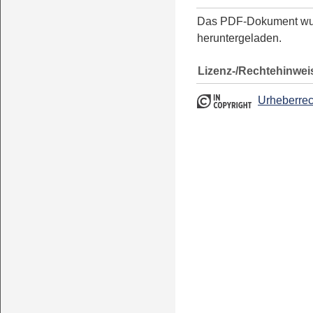
Das PDF-Dokument w
heruntergeladen.
Lizenz-/Rechtehinwei
Urheberrec