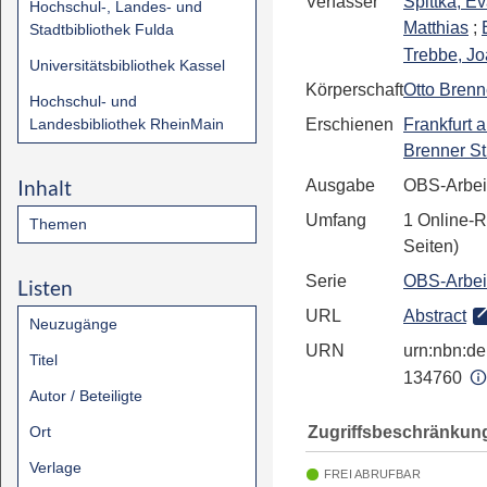
Verfasser
Spittka, E
Hochschul-, Landes- und
Matthias
;
Stadtbibliothek Fulda
Trebbe, J
Universitätsbibliothek Kassel
Körperschaft
Otto Brenn
Hochschul- und
Landesbibliothek RheinMain
Erschienen
Frankfurt 
Brenner St
Inhalt
Ausgabe
OBS-Arbei
Umfang
1 Online-R
Themen
Seiten)
Serie
OBS-Arbei
Listen
URL
Abstract
Neuzugänge
URN
urn:nbn:de:
Titel
134760
Autor / Beteiligte
Zugriffsbeschränkun
Ort
Verlage
FREI ABRUFBAR