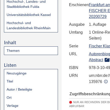
Hochschul-, Landes- und
Erschienen
Frankfurt a
Stadtbibliothek Fulda
FISCHER E
Universitätsbibliothek Kassel
20200729
Hochschul- und
Ausgabe
1. Auflage
Landesbibliothek RheinMain
Umfang
1 Online-Re
Seiten)
Inhalt
Serie
Fischer Kla
Themen
URL
Autorenbiog
Abstract
Listen
ISBN
978-3-10-4
Neuzugänge
URN
urn:nbn:de:h
Titel
135976
Autor / Beteiligte
Zugriffsbeschränkun
Ort
NUR AN RECHNERN DER B
Verlage
ABRUFBAR