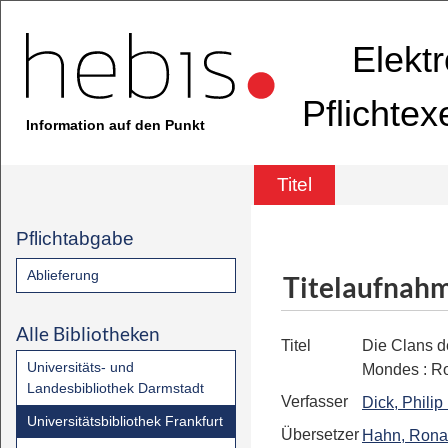
Elekt
Pflichte
Information auf den Punkt
Titel
Pflichtabgabe
Ablieferung
Titelaufnah
Alle Bibliotheken
Titel
Die Clans d
Universitäts- und
Mondes
:
R
Landesbibliothek Darmstadt
Verfasser
Dick, Philip
Universitätsbibliothek Frankfurt
Übersetzer
Hahn, Rona