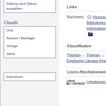
Zeitung nach Datum
Links
auswählen
Nachweis
Hessis
Clouds
Bibliotheks
Information
Orte
Autoren / Beteiligte
Klassifikation
Verlage
Jahre
Themen
→
Themen
→
Englische Literatur Am
Lizenz-/Rechtehinwei
Impressum
Urheberrec