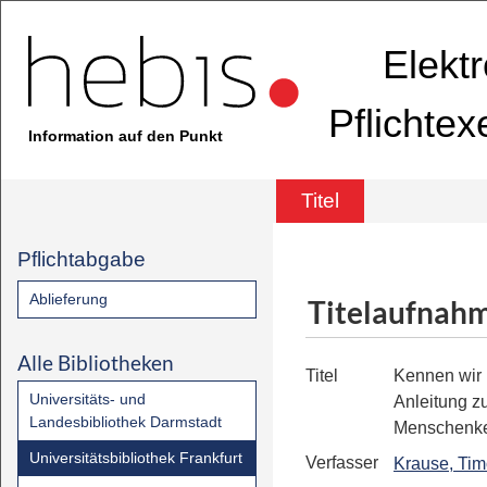
Elekt
Pflichte
Information auf den Punkt
Titel
Pflichtabgabe
Ablieferung
Titelaufnah
Alle Bibliotheken
Titel
Kennen wir
Universitäts- und
Anleitung z
Landesbibliothek Darmstadt
Menschenke
Universitätsbibliothek Frankfurt
Verfasser
Krause, Ti