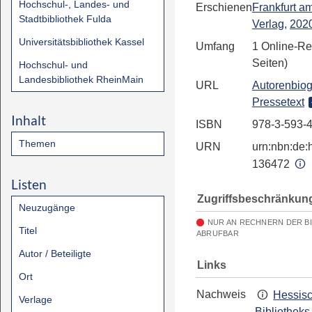
Hochschul-, Landes- und
Erschienen
Frankfurt a
Stadtbibliothek Fulda
Verlag
,
202
Universitätsbibliothek Kassel
Umfang
1 Online-Re
Seiten)
Hochschul- und
Landesbibliothek RheinMain
URL
Autorenbiog
Pressetext
Inhalt
ISBN
978-3-593-
Themen
URN
urn:nbn:de:h
136472
Listen
Zugriffsbeschränkun
Neuzugänge
NUR AN RECHNERN DER B
Titel
ABRUFBAR
Autor / Beteiligte
Links
Ort
Nachweis
Hessis
Verlage
Bibliotheks