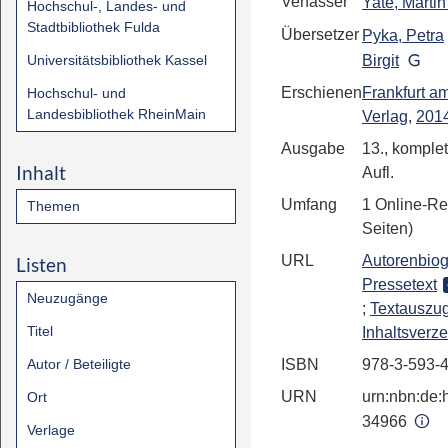
Verfasser
Yate, Marti
Hochschul-, Landes- und
Stadtbibliothek Fulda
Übersetzer
Pyka, Petra
Universitätsbibliothek Kassel
Birgit
Erschienen
Frankfurt a
Hochschul- und
Landesbibliothek RheinMain
Verlag
,
201
Ausgabe
13., komplet
Inhalt
Aufl.
Umfang
1 Online-Re
Themen
Seiten)
URL
Autorenbiog
Listen
Pressetext
Neuzugänge
;
Textauszu
Titel
Inhaltsverze
Autor / Beteiligte
ISBN
978-3-593-
URN
urn:nbn:de:h
Ort
34966
Verlage