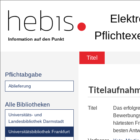
Elekt
Pflichte
Information auf den Punkt
Titel
Pflichtabgabe
Ablieferung
Titelaufnah
Alle Bibliotheken
Titel
Das erfolgr
Universitäts- und
Bewerbung
Landesbibliothek Darmstadt
härtesten Fr
besten Antw
Universitätsbibliothek Frankfurt