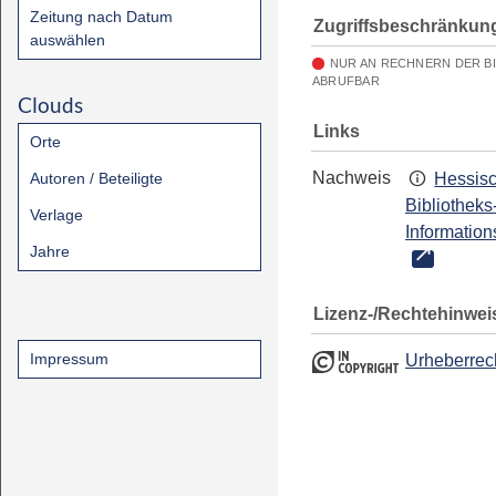
Zeitung nach Datum
Zugriffsbeschränkun
auswählen
NUR AN RECHNERN DER B
ABRUFBAR
Clouds
Links
Orte
Nachweis
Autoren / Beteiligte
Hessis
Bibliotheks
Verlage
Information
Jahre
Lizenz-/Rechtehinwei
Impressum
Urheberrec