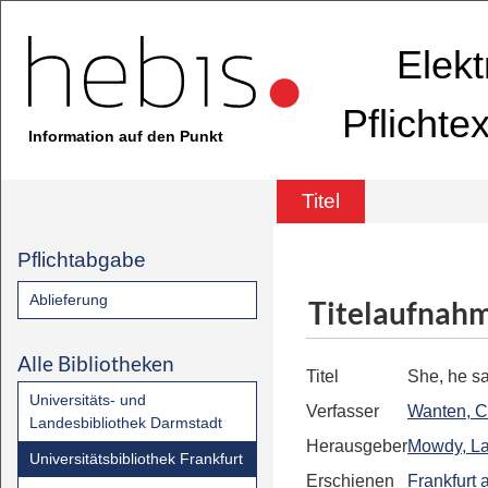
Elekt
Pflichte
Information auf den Punkt
Titel
Pflichtabgabe
Ablieferung
Titelaufnah
Alle Bibliotheken
Titel
She, he s
Universitäts- und
Verfasser
Wanten, C
Landesbibliothek Darmstadt
Herausgeber
Mowdy, L
Universitätsbibliothek Frankfurt
Erschienen
Frankfurt