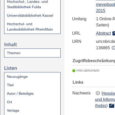
Hochschul-, Landes- und
meyerbook
Stadtbibliothek Fulda
2015
Universitätsbibliothek Kassel
Umfang
1 Online-
Hochschul- und
Seiten)
Landesbibliothek RheinMain
URL
Abstract
URN
urn:nbn:de
Inhalt
136865
Themen
Zugriffsbeschränkun
Listen
FREI ABRUFBAR
Neuzugänge
Links
Titel
Nachweis
Hessis
Autor / Beteiligte
und Inform
Ort
(hebis)
Verlage