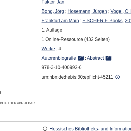
Faktor, Jan
Bong, Jörg
;
Hosemann, Jürgen
;
Vogel, Oli
Frankfurt am Main
:
FISCHER E-Books
,
20
1. Auflage
1 Online-Ressource (432 Seiten)
Werke
; 4
Autorenbiografie
;
Abstract
978-3-10-400992-6
urn:nbn:de:hebis:30:epflicht-45211
g
IBLIOTHEK ABRUFBAR
Hessisches Bibliotheks- und Informati