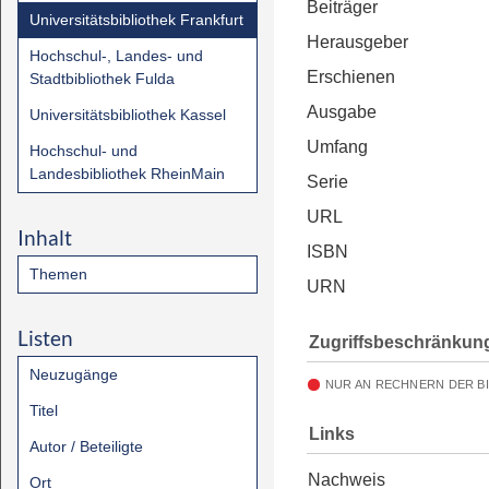
Beiträger
Universitätsbibliothek Frankfurt
Herausgeber
Hochschul-, Landes- und
Erschienen
Stadtbibliothek Fulda
Ausgabe
Universitätsbibliothek Kassel
Umfang
Hochschul- und
Landesbibliothek RheinMain
Serie
URL
Inhalt
ISBN
Themen
URN
Listen
Zugriffsbeschränkun
Neuzugänge
NUR AN RECHNERN DER B
Titel
Links
Autor / Beteiligte
Nachweis
Ort