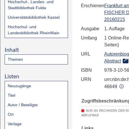
Hochschul-, Landes- und
Erschienen
Frankfurt a
Stadtbibliothek Fulda
FISCHER Di
Universitätsbibliothek Kassel
20160215
Hochschul- und
Ausgabe
1. Auflage
Landesbibliothek RheinMain
Umfang
1 Online-Re
Seiten)
Inhalt
URL
Autorenbiog
Themen
Abstract
ISBN
978-3-10-5
Listen
URN
urn:nbn:de:h
Neuzugänge
46649
Titel
Zugriffsbeschränkun
Autor / Beteiligte
NUR AN RECHNERN DER B
Ort
ABRUFBAR
Verlage
Links