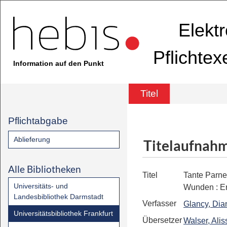
Elekt
Pflichte
Information auf den Punkt
Titel
Pflichtabgabe
Ablieferung
Titelaufnah
Alle Bibliotheken
Titel
Tante Parnet
Universitäts- und
Wunden
:
E
Landesbibliothek Darmstadt
Verfasser
Glancy, Dia
Universitätsbibliothek Frankfurt
Übersetzer
Walser, Alis