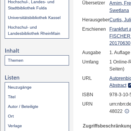
Hochschul-, Landes- und
Übersetzer
Arnim, Fr
Stadtbibliothek Fulda
Swetlana
Universitätsbibliothek Kassel
Herausgeber
Curtis, Jul
Hochschul- und
Erschienen
Frankfurt
Landesbibliothek RheinMain
FISCHER D
20170630
Inhalt
Ausgabe
1. Auflage
Themen
Umfang
1 Online-
Seiten)
Listen
URL
Autorenbio
Abstract
Neuzugänge
ISBN
978-3-10-
Titel
URN
urn:nbn:de
Autor / Beteiligte
48022
Ort
Zugriffsbeschränkun
Verlage