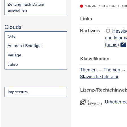
Zeitung nach Datum
NUR AN RECHNERN DER B
auswählen
Links
Clouds
Nachweis
Hessis
Orte
und Inform
(hebis)
Autoren / Beteiligte
Verlage
Klassifikation
Jahre
Themen
→
Themen
→
Slawische Literatur
Lizenz-/Rechtehinwei
Impressum
Urheberrec