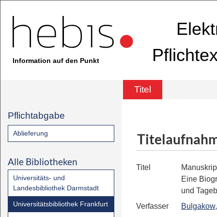
Elekt
Pflichte
Information auf den Punkt
Titel
Pflichtabgabe
Ablieferung
Titelaufnah
Alle Bibliotheken
Titel
Manuskrip
Universitäts- und
Eine Biogr
Landesbibliothek Darmstadt
und Tage
Universitätsbibliothek Frankfurt
Verfasser
Bulgakow,