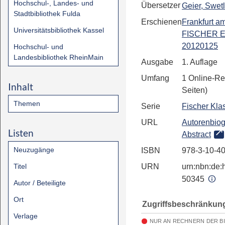
Hochschul-, Landes- und
Übersetzer
Geier, Swet
Stadtbibliothek Fulda
Erschienen
Frankfurt a
Universitätsbibliothek Kassel
FISCHER E
20120125
Hochschul- und
Landesbibliothek RheinMain
Ausgabe
1. Auflage
Umfang
1 Online-Re
Inhalt
Seiten)
Themen
Serie
Fischer Kla
URL
Autorenbiog
Listen
Abstract
Neuzugänge
ISBN
978-3-10-4
Titel
URN
urn:nbn:de:h
50345
Autor / Beteiligte
Ort
Zugriffsbeschränkun
Verlage
NUR AN RECHNERN DER B