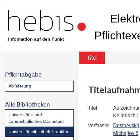
Elekt
Pflichte
Information auf den Punkt
Titel
Pflichtabgabe
Ablieferung
Titelaufnah
Alle Bibliotheken
Titel
Aufzeichnu
Universitäts- und
Kellerloch
:
Landesbibliothek Darmstadt
Verfasser
Dostoevskij
Universitätsbibliothek Frankfurt
Michajlovič