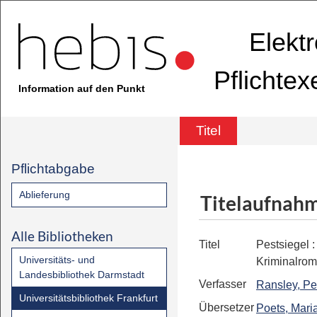
Elekt
Pflichte
Information auf den Punkt
Titel
Pflichtabgabe
Ablieferung
Titelaufnah
Alle Bibliotheken
Titel
Pestsiegel
Universitäts- und
Kriminalro
Landesbibliothek Darmstadt
Verfasser
Ransley, Pe
Universitätsbibliothek Frankfurt
Übersetzer
Poets, Mari