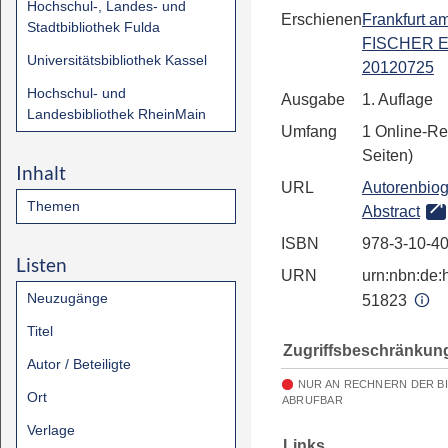
Hochschul-, Landes- und
Erschienen
Frankfurt a
Stadtbibliothek Fulda
FISCHER E
Universitätsbibliothek Kassel
20120725
Hochschul- und
Ausgabe
1. Auflage
Landesbibliothek RheinMain
Umfang
1 Online-Re
Seiten)
Inhalt
URL
Autorenbiog
Themen
Abstract
ISBN
978-3-10-4
Listen
URN
urn:nbn:de:h
Neuzugänge
51823
Titel
Zugriffsbeschränkun
Autor / Beteiligte
NUR AN RECHNERN DER B
Ort
ABRUFBAR
Verlage
Links