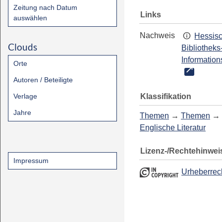
Zeitung nach Datum
Links
auswählen
Nachweis
Hessis
Clouds
Bibliotheks
Information
Orte
Autoren / Beteiligte
Klassifikation
Verlage
Jahre
Themen
→
Themen
→
Englische Literatur
Lizenz-/Rechtehinwei
Impressum
Urheberrec