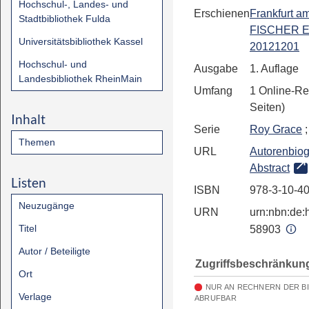
Hochschul-, Landes- und
Erschienen
Frankfurt a
Stadtbibliothek Fulda
FISCHER E
Universitätsbibliothek Kassel
20121201
Hochschul- und
Ausgabe
1. Auflage
Landesbibliothek RheinMain
Umfang
1 Online-Re
Seiten)
Inhalt
Serie
Roy Grace
;
Themen
URL
Autorenbiog
Abstract
Listen
ISBN
978-3-10-4
Neuzugänge
URN
urn:nbn:de:h
Titel
58903
Autor / Beteiligte
Zugriffsbeschränkun
Ort
NUR AN RECHNERN DER B
Verlage
ABRUFBAR