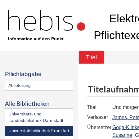
Elekt
Pflichte
Information auf den Punkt
Titel
Pflichtabgabe
Ablieferung
Titelaufnah
Alle Bibliotheken
Titel
Und morgen 
Universitäts- und
Verfasser
James, Pete
Landesbibliothek Darmstadt
Übersetzer
Goga-Klink
Universitätsbibliothek Frankfurt
Susanne