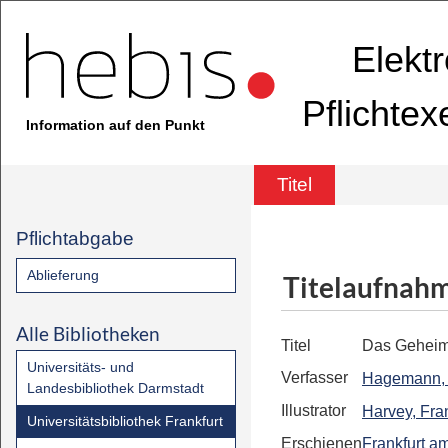
Elekt
Pflichte
Information auf den Punkt
Titel
Pflichtabgabe
Ablieferung
Titelaufnah
Alle Bibliotheken
Titel
Das Geheim
Universitäts- und
Verfasser
Hagemann, 
Landesbibliothek Darmstadt
Illustrator
Harvey, Fra
Universitätsbibliothek Frankfurt
Erschienen
Frankfurt a