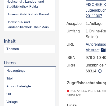
Hochschul-, Landes- und
FISCHER Ki
Stadtbibliothek Fulda
Jugendbuch
Universitätsbibliothek Kassel
20111007
Hochschul- und
Ausgabe
1. Auflage
Landesbibliothek RheinMain
Umfang
1 Online-Re
Seiten)
Inhalt
URL
Autorenbiog
Themen
Abstract
ISBN
978-3-10-4
Listen
URN
urn:nbn:de:h
Neuzugänge
68314
Titel
Zugriffsbeschränkun
Autor / Beteiligte
NUR AN RECHNERN DER B
Ort
ABRUFBAR
Verlage
Links