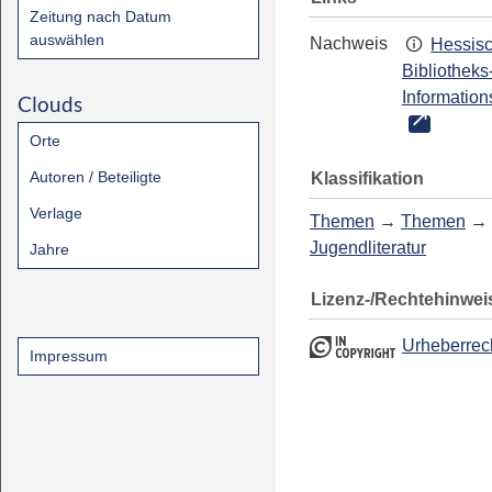
Zeitung nach Datum
auswählen
Nachweis
Hessis
Bibliotheks
Information
Clouds
Orte
Autoren / Beteiligte
Klassifikation
Verlage
Themen
→
Themen
→
Jugendliteratur
Jahre
Lizenz-/Rechtehinwei
Urheberrec
Impressum