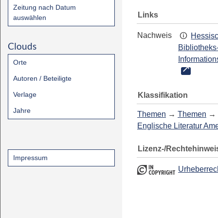
Zeitung nach Datum
Links
auswählen
Nachweis
Hessis
Clouds
Bibliotheks
Information
Orte
Autoren / Beteiligte
Verlage
Klassifikation
Jahre
Themen
→
Themen
→
Englische Literatur Am
Lizenz-/Rechtehinwei
Impressum
Urheberrec