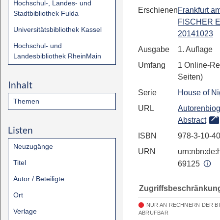
Hochschul-, Landes- und
Erschienen
Frankfurt a
Stadtbibliothek Fulda
FISCHER E
Universitätsbibliothek Kassel
20141023
Hochschul- und
Ausgabe
1. Auflage
Landesbibliothek RheinMain
Umfang
1 Online-Re
Seiten)
Inhalt
Serie
House of Ni
Themen
URL
Autorenbiog
Abstract
Listen
ISBN
978-3-10-4
Neuzugänge
URN
urn:nbn:de:h
Titel
69125
Autor / Beteiligte
Zugriffsbeschränkun
Ort
NUR AN RECHNERN DER B
Verlage
ABRUFBAR