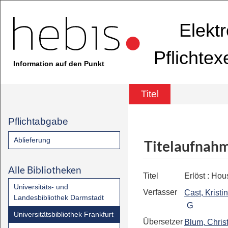
Elekt
Pflichte
Information auf den Punkt
Titel
Pflichtabgabe
Ablieferung
Titelaufnah
Alle Bibliotheken
Titel
Erlöst
:
Hous
Universitäts- und
Verfasser
Cast, Kristin
Landesbibliothek Darmstadt
Universitätsbibliothek Frankfurt
Übersetzer
Blum, Chris