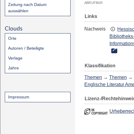
ABRUFBAR
Zeitung nach Datum
auswählen
Links
Clouds
Nachweis
Hessis
Bibliotheks
Orte
Information
Autoren / Beteiligte
Verlage
Klassifikation
Jahre
Themen
→
Themen
→
Englische Literatur Am
Impressum
Lizenz-/Rechtehinwei
Urheberrec