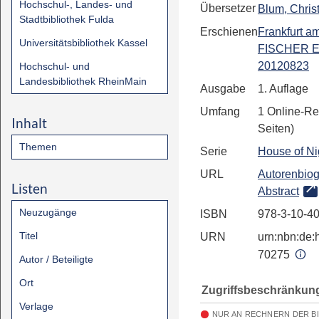
Hochschul-, Landes- und
Übersetzer
Blum, Chris
Stadtbibliothek Fulda
Erschienen
Frankfurt a
Universitätsbibliothek Kassel
FISCHER E
20120823
Hochschul- und
Landesbibliothek RheinMain
Ausgabe
1. Auflage
Umfang
1 Online-Re
Inhalt
Seiten)
Themen
Serie
House of Ni
URL
Autorenbiog
Listen
Abstract
Neuzugänge
ISBN
978-3-10-4
Titel
URN
urn:nbn:de:h
70275
Autor / Beteiligte
Ort
Zugriffsbeschränkun
Verlage
NUR AN RECHNERN DER B