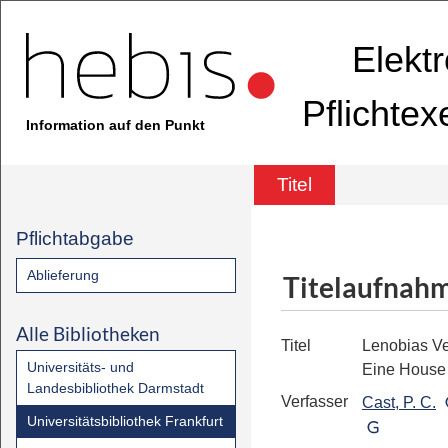
Elekt
Pflichte
Information auf den Punkt
Titel
Pflichtabgabe
Ablieferung
Titelaufnah
Alle Bibliotheken
Titel
Lenobias V
Universitäts- und
Eine House 
Landesbibliothek Darmstadt
Verfasser
Cast, P. C.
Universitätsbibliothek Frankfurt