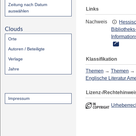
Zeitung nach Datum
Links
auswählen
Nachweis
Hessis
Clouds
Bibliotheks
Information
Orte
Autoren / Beteiligte
Klassifikation
Verlage
Jahre
Themen
→
Themen
→
Englische Literatur Am
Lizenz-/Rechtehinwei
Impressum
Urheberrec