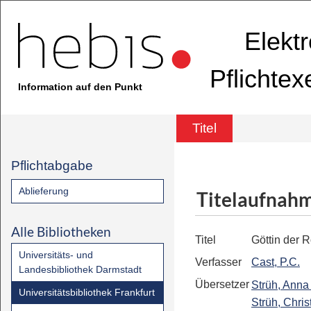
Elekt
Pflichte
Information auf den Punkt
Titel
Pflichtabgabe
Ablieferung
Titelaufnah
Alle Bibliotheken
Titel
Göttin der 
Universitäts- und
Verfasser
Cast, P.C.
Landesbibliothek Darmstadt
Übersetzer
Strüh, Anna 
Universitätsbibliothek Frankfurt
Strüh, Chris