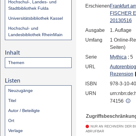
Hochschul-, Landes- und
Erschienen
Frankfurt a
Stadtbibliothek Fulda
FISCHER E
Universitätsbibliothek Kassel
20130516
Hochschul- und
Ausgabe
1. Auflage
Landesbibliothek RheinMain
Umfang
1 Online-Re
Seiten)
Inhalt
Serie
Mythica
; 5
Themen
URL
Autorenbiog
Rezension
Listen
ISBN
978-3-10-4
Neuzugänge
URN
urn:nbn:de:h
Titel
74156
Autor / Beteiligte
Zugriffsbeschränkun
Ort
NUR AN RECHNERN DER B
Verlage
ABRUFBAR