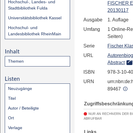
Hochschul-, Landes- und
FISCHER E
Stadtbibliothek Fulda
20130117
Universitätsbibliothek Kassel
Ausgabe
1. Auflage
Hochschul- und
Umfang
1 Online-Re
Landesbibliothek RheinMain
Seiten)
Serie
Fischer Kla
Inhalt
URL
Autorenbiog
Themen
Abstract
ISBN
978-3-10-4
Listen
URN
urn:nbn:de:h
Neuzugänge
89467
Titel
Zugriffsbeschränkun
Autor / Beteiligte
NUR AN RECHNERN DER B
Ort
ABRUFBAR
Verlage
Links