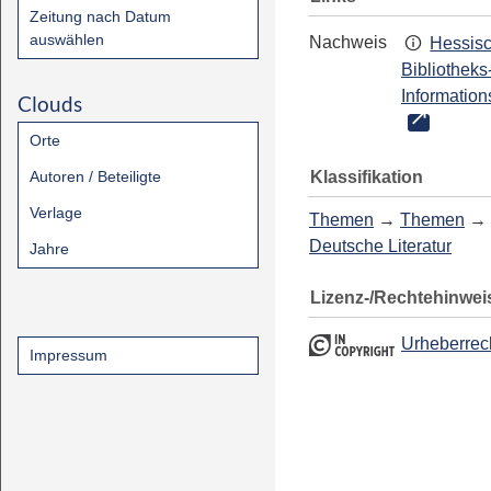
Zeitung nach Datum
auswählen
Nachweis
Hessis
Bibliotheks
Information
Clouds
Orte
Klassifikation
Autoren / Beteiligte
Verlage
Themen
→
Themen
→
Deutsche Literatur
Jahre
Lizenz-/Rechtehinwei
Urheberrec
Impressum