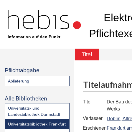
Elekt
Pflichte
Information auf den Punkt
Titel
Pflichtabgabe
Ablieferung
Titelaufnah
Alle Bibliotheken
Titel
Der Bau de
Universitäts- und
Werks
Landesbibliothek Darmstadt
Verfasser
Döblin, Alfr
Universitätsbibliothek Frankfurt
Erschienen
Frankfurt a