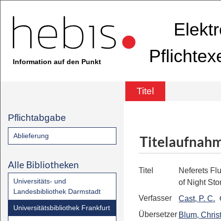
Elekt
Pflichte
Information auf den Punkt
Titel
Pflichtabgabe
Ablieferung
Titelaufnah
Alle Bibliotheken
Titel
Neferets Fl
Universitäts- und
of Night Sto
Landesbibliothek Darmstadt
Verfasser
Cast, P. C.
Universitätsbibliothek Frankfurt
Übersetzer
Blum, Chris