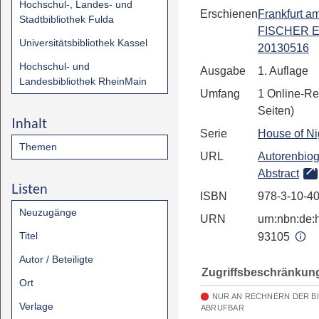
Hochschul-, Landes- und
Erschienen
Frankfurt a
Stadtbibliothek Fulda
FISCHER E
Universitätsbibliothek Kassel
20130516
Hochschul- und
Ausgabe
1. Auflage
Landesbibliothek RheinMain
Umfang
1 Online-Re
Seiten)
Inhalt
Serie
House of Ni
Themen
URL
Autorenbiog
Abstract
Listen
ISBN
978-3-10-4
Neuzugänge
URN
urn:nbn:de:h
Titel
93105
Autor / Beteiligte
Zugriffsbeschränkun
Ort
NUR AN RECHNERN DER B
Verlage
ABRUFBAR