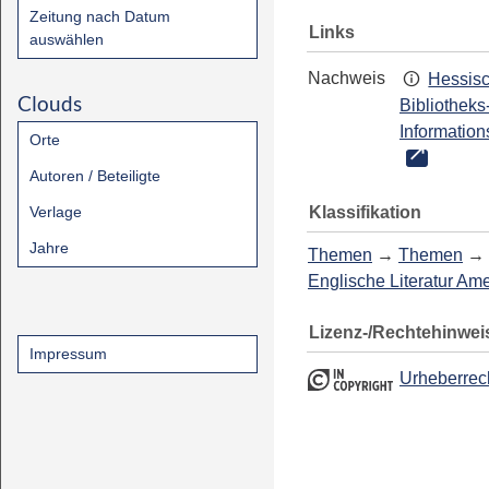
Zeitung nach Datum
Links
auswählen
Nachweis
Hessis
Clouds
Bibliotheks
Information
Orte
Autoren / Beteiligte
Klassifikation
Verlage
Jahre
Themen
→
Themen
→
Englische Literatur Am
Lizenz-/Rechtehinwei
Impressum
Urheberrec