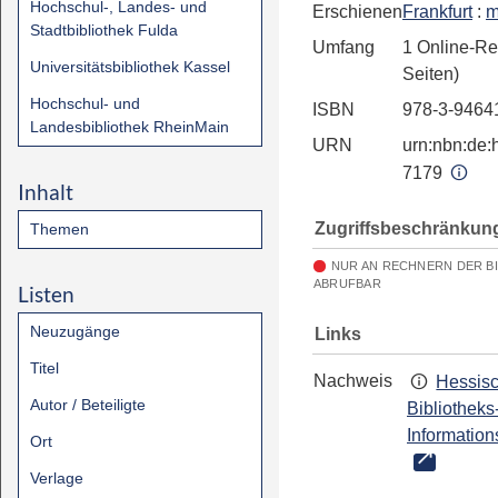
Hochschul-, Landes- und
Erschienen
Frankfurt
:
m
Stadtbibliothek Fulda
Umfang
1 Online-Re
Universitätsbibliothek Kassel
Seiten)
Hochschul- und
ISBN
978-3-9464
Landesbibliothek RheinMain
URN
urn:nbn:de:h
7179
Inhalt
Zugriffsbeschränkun
Themen
NUR AN RECHNERN DER B
ABRUFBAR
Listen
Neuzugänge
Links
Titel
Nachweis
Hessis
Autor / Beteiligte
Bibliotheks
Information
Ort
Verlage