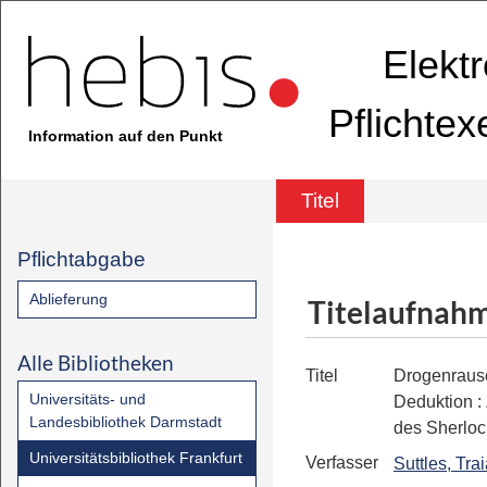
Elekt
Pflichte
Information auf den Punkt
Titel
Pflichtabgabe
Ablieferung
Titelaufnah
Alle Bibliotheken
Titel
Drogenraus
Universitäts- und
Deduktion
:
Landesbibliothek Darmstadt
des Sherlo
Universitätsbibliothek Frankfurt
Verfasser
Suttles, Tra