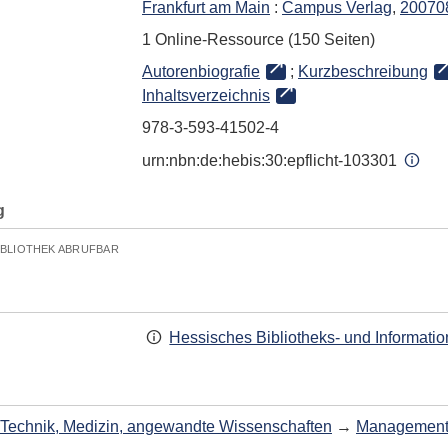
Frankfurt am Main
:
Campus Verlag
,
20070
1 Online-Ressource (150 Seiten)
Autorenbiografie
;
Kurzbeschreibung
Inhaltsverzeichnis
978-3-593-41502-4
urn:nbn:de:hebis:30:epflicht-103301
g
IBLIOTHEK ABRUFBAR
Hessisches Bibliotheks- und Informati
Technik, Medizin, angewandte Wissenschaften
→
Managemen