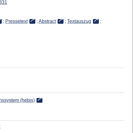
831
;
Pressetext
;
Abstract
;
Textauszug
;
onssystem (hebis)
t