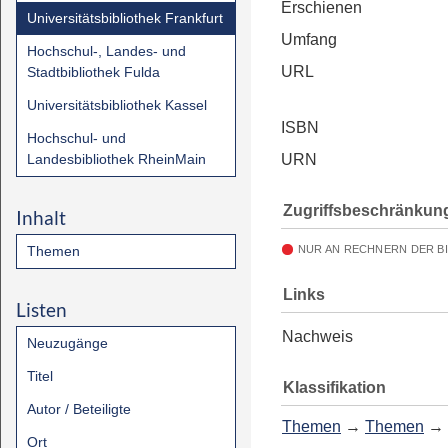
Erschienen
Universitätsbibliothek Frankfurt
Umfang
Hochschul-, Landes- und
URL
Stadtbibliothek Fulda
Universitätsbibliothek Kassel
ISBN
Hochschul- und
Landesbibliothek RheinMain
URN
Zugriffsbeschränkun
Inhalt
Themen
NUR AN RECHNERN DER B
Links
Listen
Nachweis
Neuzugänge
Titel
Klassifikation
Autor / Beteiligte
Themen
→
Themen
→
Ort