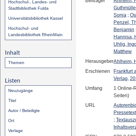
Beiträger
Ahlheim,
Hochschul-, Landes- und
Guthmüller
Stadtbibliothek Fulda
Sonja
;
Os
Universitätsbibliothek Kassel
Penzel, 
Hochschul- und
Benjamin
Landesbibliothek RheinMain
Hannisa, 
Uhlig, Ing
Inhalt
Matthew
Herausgeber
Ahlheim,
Themen
Erschienen
Frankfurt
Verlag
,
20
Listen
Umfang
1 Online-
Neuzugänge
Seiten)
Titel
URL
Autorenbio
Autor / Beteiligte
Pressetex
;
Textausz
Ort
Inhaltsver
Verlage