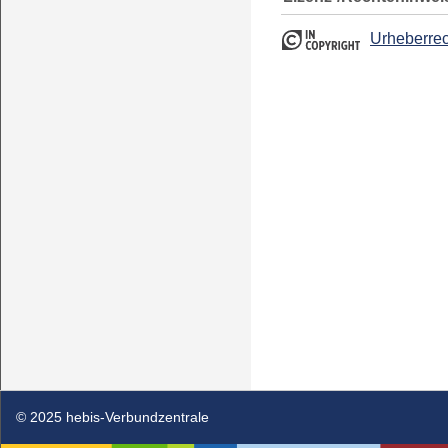
Urheberrec
© 2025 hebis-Verbundzentrale