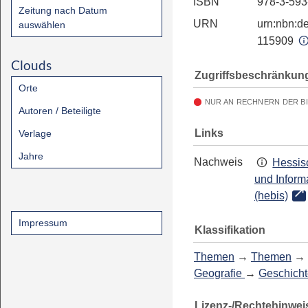
ISBN
978-3-593
Zeitung nach Datum
URN
urn:nbn:de
auswählen
115909
Clouds
Zugriffsbeschränkun
Orte
NUR AN RECHNERN DER B
Autoren / Beteiligte
Links
Verlage
Jahre
Nachweis
Hessis
und Inform
(hebis)
Impressum
Klassifikation
Themen
→
Themen
→
Geografie
→
Geschicht
Lizenz-/Rechtehinwei