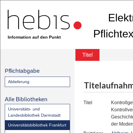
Elekt
Pflichte
Information auf den Punkt
Titel
Pflichtabgabe
Ablieferung
Titelaufnah
Alle Bibliotheken
Titel
Kontrollge
Universitäts- und
Kontrollve
Landesbibliothek Darmstadt
Geschichte
der Moder
Universitätsbibliothek Frankfurt