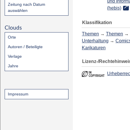
und Inform
Zeitung nach Datum
(hebis)
auswählen
Klassifikation
Clouds
Themen
→
Themen
→
Orte
Unterhaltung
→
Comics
Autoren / Beteiligte
Karikaturen
Verlage
Lizenz-/Rechtehinwei
Jahre
Urheberrec
Impressum