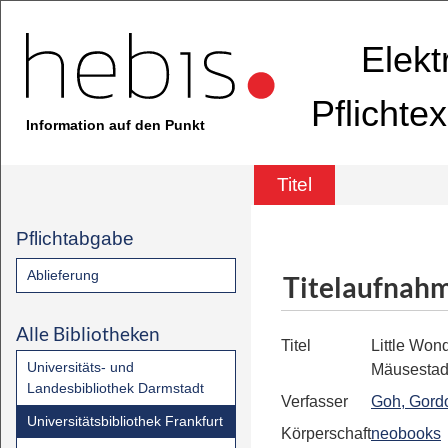
Elekt
Pflichte
Information auf den Punkt
Titel
Pflichtabgabe
Ablieferung
Titelaufnah
Alle Bibliotheken
Titel
Little Won
Universitäts- und
Mäusestadt
Landesbibliothek Darmstadt
Verfasser
Goh, Gord
Universitätsbibliothek Frankfurt
Körperschaft
neobooks