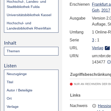
Hochschul-, Landes- und
Erschienen
Frankfurt 
Stadtbibliothek Fulda
Goh
,
2017
Universitätsbibliothek Kassel
Ausgabe
Version 2.0
Hochschul- und
Auflage, S
Landesbibliothek RheinMain
Umfang
1 Online-
Serie
3
; 1
Inhalt
URL
Verlag
Themen
URN
urn:nbn:de:
143477
Listen
Neuzugänge
Zugriffsbeschränkun
Titel
NUR AN RECHNERN DER B
Autor / Beteiligte
Links
Ort
Nachweis
Hessisc
Verlage