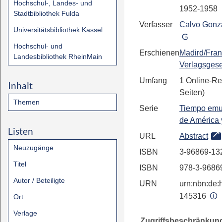
Hochschul-, Landes- und
1952-1958
Stadtbibliothek Fulda
Verfasser
Calvo Gonzá
Universitätsbibliothek Kassel
Hochschul- und
Erschienen
Madird/Fran
Landesbibliothek RheinMain
Verlagsgese
Umfang
1 Online-Re
Inhalt
Seiten)
Themen
Serie
Tiempo emul
de América
Listen
URL
Abstract
Neuzugänge
ISBN
3-96869-13
Titel
ISBN
978-3-9686
Autor / Beteiligte
URN
urn:nbn:de:h
145316
Ort
Verlage
Zugriffsbeschränkun