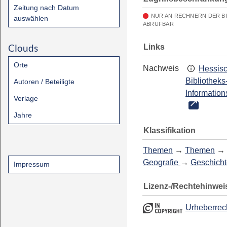
Zeitung nach Datum
NUR AN RECHNERN DER B
auswählen
ABRUFBAR
Clouds
Links
Orte
Nachweis
Hessis
Bibliotheks
Autoren / Beteiligte
Information
Verlage
Jahre
Klassifikation
Themen
→
Themen
→
Geografie
→
Geschicht
Impressum
Lizenz-/Rechtehinwei
Urheberrec