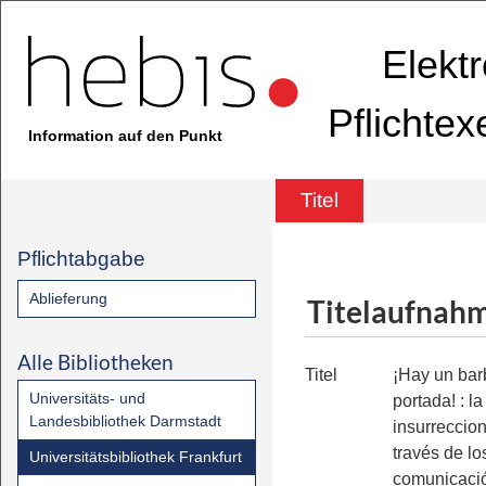
Elekt
Pflichte
Information auf den Punkt
Titel
Pflichtabgabe
Ablieferung
Titelaufnah
Alle Bibliotheken
Titel
¡Hay un bar
Universitäts- und
portada!
:
la
Landesbibliothek Darmstadt
insurreccio
través de l
Universitätsbibliothek Frankfurt
comunicaci