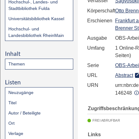
Verfasser
Sagvosdkin
Hochschul-, Landes- und
Stadtbibliothek Fulda
Körperschaft
Otto Brenn
Universitätsbibliothek Kassel
Erschienen
Frankfurt 
Brenner St
Hochschul- und
Landesbibliothek RheinMain
Ausgabe
OBS-Arbeit
Umfang
1 Online-
Inhalt
Seiten)
Themen
Serie
OBS-Arbeit
URL
Abstract
Listen
URN
urn:nbn:de:
Neuzugänge
146248
Titel
Zugriffsbeschränkun
Autor / Beteiligte
FREI ABRUFBAR
Ort
Verlage
Links