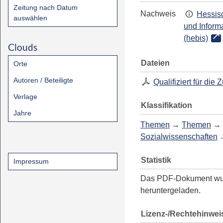
Zeitung nach Datum
Nachweis
Hessisc
auswählen
und Inform
(hebis)
Clouds
Dateien
Orte
Autoren / Beteiligte
Qualifiziert für die 
Verlage
Klassifikation
Jahre
Themen
→
Themen
→
Sozialwissenschaften
Statistik
Impressum
Das PDF-Dokument w
heruntergeladen.
Lizenz-/Rechtehinwei