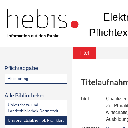
Elekt
Pflichte
Information auf den Punkt
Titel
Pflichtabgabe
Ablieferung
Titelaufnah
Alle Bibliotheken
Titel
Qualifizier
Universitäts- und
Zur Plurali
Landesbibliothek Darmstadt
wirtschafts
Ausbildung
Universitätsbibliothek Frankfurt