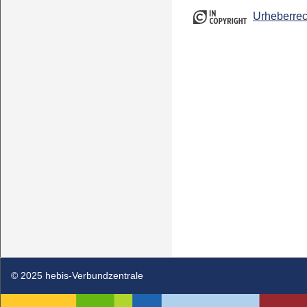
Urheberrec
© 2025 hebis-Verbundzentrale